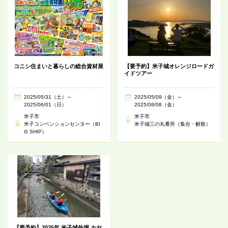
コニシ住まいと暮らしの総合資材展
【要予約】米子城オレンジロードガ
イドツアー
2025/05/31（土）～
2025/05/09（金）～
2025/06/01（日）
2025/08/08（金）
米子市
米子市
米子コンベンションセンター（BI
米子城三の丸番所（集合・解散）
G SHIP）
【要予約】2025年 米子城外堀 カヤ