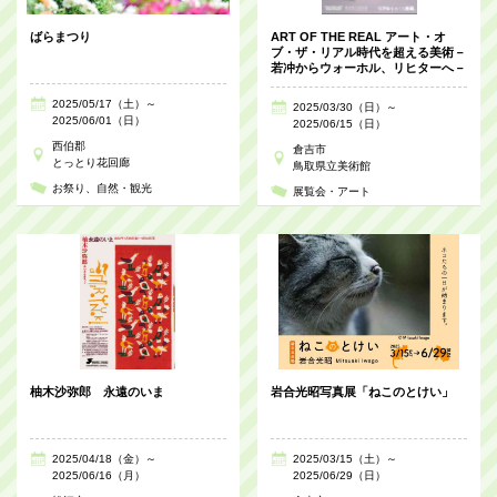
ばらまつり
ART OF THE REAL アート・オ
ブ・ザ・リアル時代を超える美術－
若冲からウォーホル、リヒターへ－
2025/05/17（土）～
2025/03/30（日）～
2025/06/01（日）
2025/06/15（日）
西伯郡
倉吉市
とっとり花回廊
鳥取県立美術館
お祭り
自然・観光
展覧会・アート
柚木沙弥郎 永遠のいま
岩合光昭写真展「ねこのとけい」
2025/04/18（金）～
2025/03/15（土）～
2025/06/16（月）
2025/06/29（日）