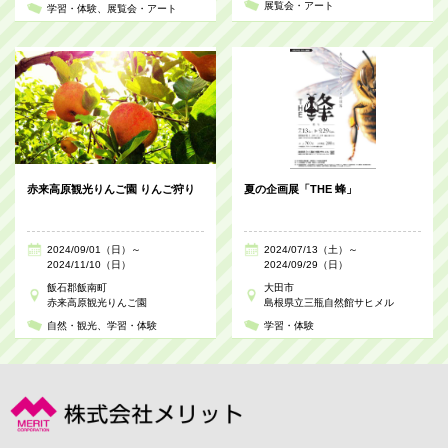
展覧会・アート
学習・体験
展覧会・アート
赤来高原観光りんご園 りんご狩り
夏の企画展「THE 蜂」
2024/09/01（日）～
2024/07/13（土）～
2024/11/10（日）
2024/09/29（日）
飯石郡飯南町
大田市
赤来高原観光りんご園
島根県立三瓶自然館サヒメル
自然・観光
学習・体験
学習・体験