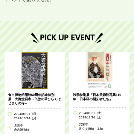
倉吉博物館開館50周年記念特別
秋季特別展「日本美術院再興110
展 大御堂廃寺～仏教の華ひらくは
年 日本画の開拓者たち」
じまりの寺～
2024/08/31（土）～
2024/09/01（日）～
2024/11/30（土）
2024/10/14（月）
安来市
倉吉市
足立美術館 本館
倉吉博物館