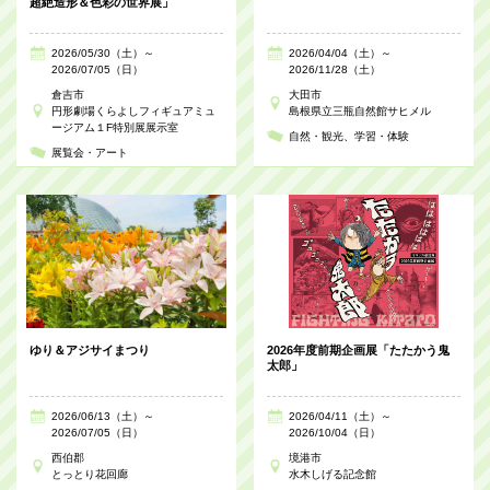
超絶造形＆色彩の世界展」
2026/05/30（土）～
2026/04/04（土）～
2026/07/05（日）
2026/11/28（土）
倉吉市
大田市
円形劇場くらよしフィギュアミュ
島根県立三瓶自然館サヒメル
ージアム１F特別展展示室
自然・観光
学習・体験
展覧会・アート
ゆり＆アジサイまつり
2026年度前期企画展「たたかう鬼
太郎」
2026/06/13（土）～
2026/04/11（土）～
2026/07/05（日）
2026/10/04（日）
西伯郡
境港市
とっとり花回廊
水木しげる記念館