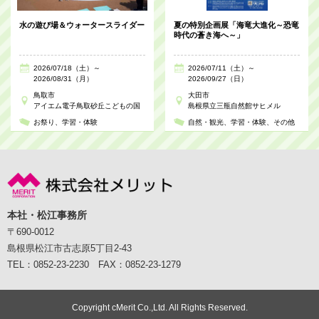
水の遊び場＆ウォータースライダー
夏の特別企画展「海竜大進化～恐竜
時代の蒼き海へ～」
2026/07/18（土）～
2026/07/11（土）～
2026/08/31（月）
2026/09/27（日）
鳥取市
大田市
アイエム電子鳥取砂丘こどもの国
島根県立三瓶自然館サヒメル
お祭り
学習・体験
自然・観光
学習・体験
その他
本社・松江事務所
〒690-0012
島根県松江市古志原5丁目2-43
TEL：0852-23-2230 FAX：0852-23-1279
Copyright cMerit Co.,Ltd. All Rights Reserved.