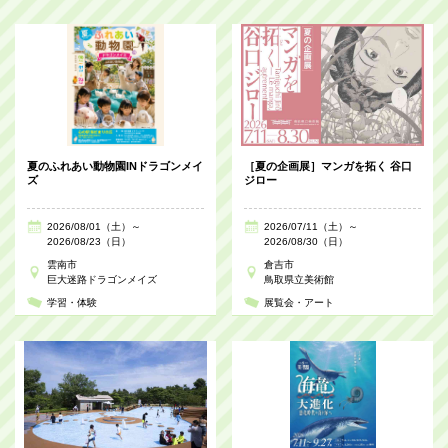
夏のふれあい動物園INドラゴンメイ
［夏の企画展］マンガを拓く 谷口
ズ
ジロー
2026/08/01（土）～
2026/07/11（土）～
2026/08/23（日）
2026/08/30（日）
雲南市
倉吉市
巨大迷路ドラゴンメイズ
鳥取県立美術館
学習・体験
展覧会・アート