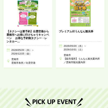
【タクシーは要予約】出雲空港から
プレミアム付うんなん観光券
雲南市へお得に行けちゃうキャンペ
ーン お得な予約制タクシー・レ
ンタカー…
2026/05/20（水）～
2026/10/31（土）
2026/05/20（水）～
2026/12/25（金）
雲南市
【販売場所】うんなん観光案内所
雲南市
／雲南市観光案内所
雲南市各所／出雲空港