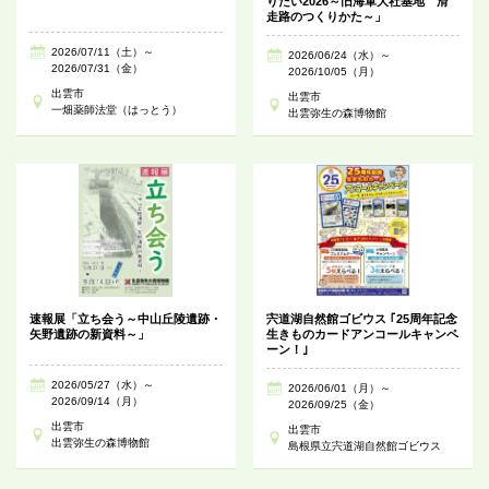
りたい2026～旧海軍大社基地 滑
走路のつくりかた～」
2026/07/11（土）～
2026/06/24（水）～
2026/07/31（金）
2026/10/05（月）
出雲市
出雲市
一畑薬師法堂（はっとう）
出雲弥生の森博物館
速報展「立ち会う～中山丘陵遺跡・
宍道湖自然館ゴビウス ｢25周年記念
矢野遺跡の新資料～」
生きものカードアンコールキャンペ
ーン！｣
2026/05/27（水）～
2026/06/01（月）～
2026/09/14（月）
2026/09/25（金）
出雲市
出雲市
出雲弥生の森博物館
島根県立宍道湖自然館ゴビウス