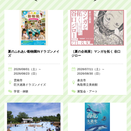
夏のふれあい動物園INドラゴンメイ
［夏の企画展］マンガを拓く 谷口
ズ
ジロー
2026/08/01（土）～
2026/07/11（土）～
2026/08/23（日）
2026/08/30（日）
雲南市
倉吉市
巨大迷路ドラゴンメイズ
鳥取県立美術館
学習・体験
展覧会・アート