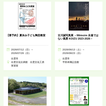
【要予約】夏休み子ども陶芸教室
古川誠写真展 －Mēmoire 永遠では
ない風景 KOIZU 2023-2026－
2026/07/12（日）～
2026/06/13（土）～
2026/07/26（日）
2026/08/23（日）
出雲市
出雲市
出雲文化伝承館 出雲文化工房
平田本陣記念館
実習室