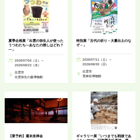
夏季企画展「出雲の弥生人が使った
特別展「古代の祈り－大量出土のな
うつわたち―あなたの推しはどれ？
ぞ－」
―」
2026/07/11（土）～
2026/07/04（土）～
2026/08/30（日）
2026/09/23（水）
出雲市
出雲市
荒神谷博物館
出雲弥生の森博物館
【要予約】週末坐禅会
ギャラリー展「いつまでも戦後であ