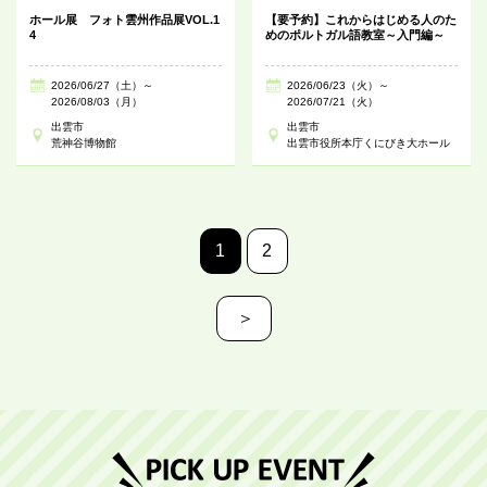
ホール展 フォト雲州作品展VOL.1
【要予約】これからはじめる人のた
4
めのポルトガル語教室～入門編～
2026/06/27（土）～
2026/06/23（火）～
2026/08/03（月）
2026/07/21（火）
出雲市
出雲市
荒神谷博物館
出雲市役所本庁くにびき大ホール
1
2
＞