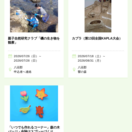
親子自然研究クラブ「磯の生き物を
カプラ（第13回全国KAPLA大会）
観察」
2026/07/26（日）～
2026/07/18（土）～
2026/07/26（日）
2026/08/31（月）
八頭郡
八頭郡
申込者へ連絡
響の森
「いつでも作れるコーナー」森の木
バッジ・虫除けスプレーづくり