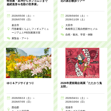
特別展「若冲からダンゴムシまで
北の原お散歩ツアー
超絶造形＆色彩の世界展」
2026/05/30（土）～
2026/04/04（土）～
2026/07/05（日）
2026/11/28（土）
倉吉市
大田市
円形劇場くらよしフィギュアミュ
島根県立三瓶自然館サヒメル
ージアム１F特別展展示室
自然・観光
学習・体験
展覧会・アート
ゆり＆アジサイまつり
2026年度前期企画展「たたかう鬼
太郎」
2026/06/13（土）～
2026/04/11（土）～
2026/07/05（日）
2026/10/04（日）
西伯郡
境港市