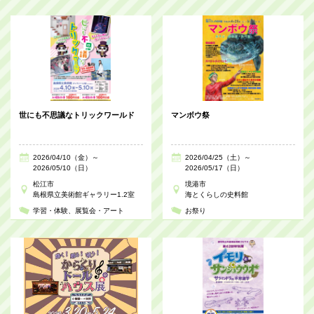
世にも不思議なトリックワールド
マンボウ祭
2026/04/10（金）～
2026/04/25（土）～
2026/05/10（日）
2026/05/17（日）
松江市
境港市
島根県立美術館ギャラリー1.2室
海とくらしの史料館
学習・体験
展覧会・アート
お祭り