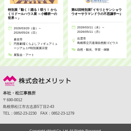
特別展「動く！踊る！唄う！ から
第62回特別展｢イモリとサンショウ
くりドールハウス展 ～小幡耕一の
ウオ〜サラマンドラの不思議学〜｣
世界～」
2026/03/11（水）～
2026/03/20（金）～
2026/05/11（月）
2026/05/24（日）
出雲市
倉吉市
島根県立宍道湖自然館ゴビウス
円形劇場くらよしフィギュアミュ
ージアム１F特別展展示室
自然・観光
学習・体験
展覧会・アート
本社・松江事務所
〒690-0012
島根県松江市古志原5丁目2-43
TEL：0852-23-2230 FAX：0852-23-1279