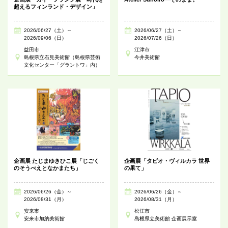
超えるフィンランド・デザイン」
2026/06/27（土）～
2026/06/27（土）～
2026/09/06（日）
2026/07/26（日）
益田市
江津市
島根県立石見美術館（島根県芸術
今井美術館
文化センター「グラントワ」内）
企画展 たじまゆきひこ展「じごく
企画展「タピオ・ヴィルカラ 世界
のそうべえとなかまたち」
の果て」
2026/06/26（金）～
2026/06/26（金）～
2026/08/31（月）
2026/08/31（月）
安来市
松江市
安来市加納美術館
島根県立美術館 企画展示室