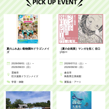
夏のふれあい動物園INドラゴンメイ
［夏の企画展］マンガを拓く 谷口
ズ
ジロー
2026/08/01（土）～
2026/07/11（土）～
2026/08/23（日）
2026/08/30（日）
雲南市
倉吉市
巨大迷路ドラゴンメイズ
鳥取県立美術館
学習・体験
展覧会・アート