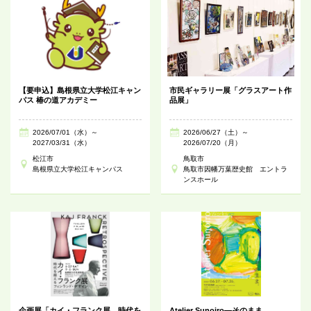
【要申込】島根県立大学松江キャン
市民ギャラリー展「グラスアート作
パス 椿の道アカデミー
品展」
2026/07/01（水）～
2026/06/27（土）～
2027/03/31（水）
2026/07/20（月）
松江市
鳥取市
島根県立大学松江キャンパス
鳥取市因幡万葉歴史館 エントラ
ンスホール
企画展「カイ・フランク展 時代を
Atelier Sunoiro―そのまま。