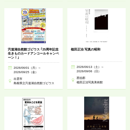
宍道湖自然館ゴビウス ｢25周年記念
植田正治 写真の昭和
生きものカードアンコールキャンペ
ーン！｣
2026/06/13（土）～
2026/06/01（月）～
2026/09/06（日）
2026/09/25（金）
西伯郡
出雲市
植田正治写真美術館
島根県立宍道湖自然館ゴビウス