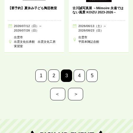
【要予約】夏休み子ども陶芸教室
古川誠写真展 －Mēmoire 永遠では
ない風景 KOIZU 2023-2026－
2026/07/12（日）～
2026/06/13（土）～
2026/07/26（日）
2026/08/23（日）
出雲市
出雲市
出雲文化伝承館 出雲文化工房
平田本陣記念館
実習室
1
2
3
4
5
＜
＞