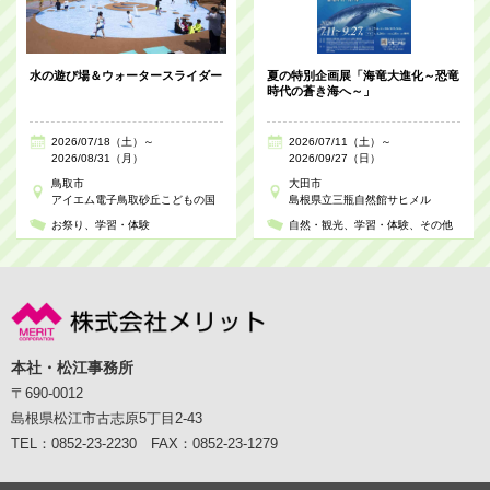
水の遊び場＆ウォータースライダー
夏の特別企画展「海竜大進化～恐竜
時代の蒼き海へ～」
2026/07/18（土）～
2026/07/11（土）～
2026/08/31（月）
2026/09/27（日）
鳥取市
大田市
アイエム電子鳥取砂丘こどもの国
島根県立三瓶自然館サヒメル
お祭り
学習・体験
自然・観光
学習・体験
その他
本社・松江事務所
〒690-0012
島根県松江市古志原5丁目2-43
TEL：0852-23-2230 FAX：0852-23-1279