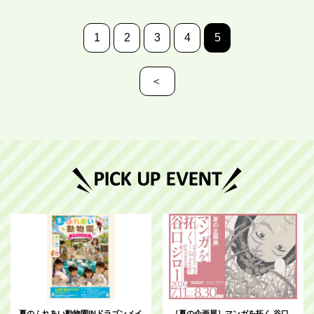
1
2
3
4
5
＜
夏のふれあい動物園INドラゴンメイ
［夏の企画展］マンガを拓く 谷口