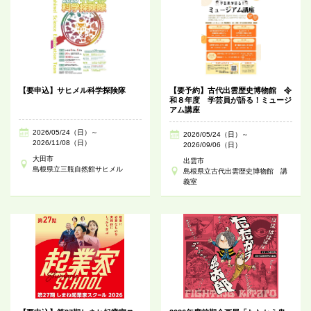
【要申込】サヒメル科学探険隊
【要予約】古代出雲歴史博物館 令
和８年度 学芸員が語る！ミュージ
アム講座
2026/05/24（日）～
2026/05/24（日）～
2026/11/08（日）
2026/09/06（日）
大田市
出雲市
島根県立三瓶自然館サヒメル
島根県立古代出雲歴史博物館 講
義室