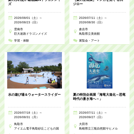
ズ
ジロー
2026/08/01（土）～
2026/07/11（土）～
2026/08/23（日）
2026/08/30（日）
雲南市
倉吉市
巨大迷路ドラゴンメイズ
鳥取県立美術館
学習・体験
展覧会・アート
水の遊び場＆ウォータースライダー
夏の特別企画展「海竜大進化～恐竜
時代の蒼き海へ～」
2026/07/18（土）～
2026/07/11（土）～
2026/08/31（月）
2026/09/27（日）
鳥取市
大田市
アイエム電子鳥取砂丘こどもの国
島根県立三瓶自然館サヒメル