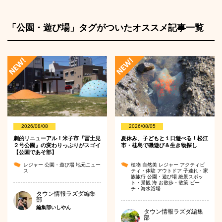
「公園・遊び場」タグがついたオススメ記事一覧
2026/08/08
2026/08/05
劇的リニューアル！米子市『冨士見
夏休み、子どもと１日遊べる！松江
２号公園』の変わりっぷりがスゴイ
市・桂島で磯遊び＆生き物探し
【公園であそ部】
レジャー
公園・遊び場
地元ニュー
植物
自然美
レジャー
アクティビ
ス
ティ・体験
アウトドア
子連れ・家
族旅行
公園・遊び場
絶景スポッ
ト・景観
海
お散歩・散策
ビー
チ・海水浴場
タウン情報ラズダ編集
部
編集部いしやん
タウン情報ラズダ編集
部