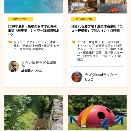
2026/07/06
2026/06/26
2026年最新｜島根のおすすめ海水
泊まれる遊び場！温泉津温泉街『ニ
浴場《駐車場・シャワー詳細情報あ
ュー檸檬樹』で味わうレトロ時間
り》
レジャー
アクティビティ・体験
子
ケーキ・焼き菓子
おしゃれスポッ
連れ・家族旅行
公園・遊び場
ビー
ト・ショップ
古民家カフェ・雑貨
チ・海水浴場
夏季限定
グルメ
アクティビティ・体験
子連
れ・家族旅行
公園・遊び場
スイー
ツ・おやつ
歴史・伝統
ランチ
喫
茶店
タウン情報ラズダ編集
部
編集部いしやん
ラズダlocalライター
しょこ