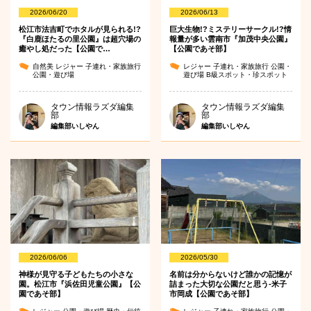
2026/06/20
2026/06/13
松江市法吉町でホタルが見られる!?
巨大生物!?ミステリーサークル!?情
『白鹿ほたるの里公園』は超穴場の
報量が多い雲南市『加茂中央公園』
癒やし処だった【公園で…
【公園であそ部】
自然美
レジャー
子連れ・家族旅行
レジャー
子連れ・家族旅行
公園・
公園・遊び場
遊び場
B級スポット・珍スポット
タウン情報ラズダ編集
タウン情報ラズダ編集
部
部
編集部いしやん
編集部いしやん
2026/06/06
2026/05/30
神様が見守る子どもたちの小さな
名前は分からないけど誰かの記憶が
園。松江市『浜佐田児童公園』【公
詰まった大切な公園だと思う-米子
園であそ部】
市岡成【公園であそ部】