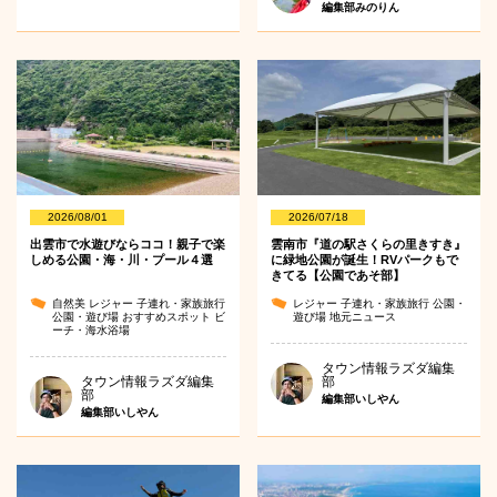
編集部みのりん
2026/08/01
2026/07/18
出雲市で水遊びならココ！親子で楽
雲南市『道の駅さくらの里きすき』
しめる公園・海・川・プール４選
に緑地公園が誕生！RVパークもで
きてる【公園であそ部】
自然美
レジャー
子連れ・家族旅行
レジャー
子連れ・家族旅行
公園・
公園・遊び場
おすすめスポット
ビ
遊び場
地元ニュース
ーチ・海水浴場
タウン情報ラズダ編集
タウン情報ラズダ編集
部
部
編集部いしやん
編集部いしやん