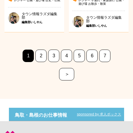
レジャー
公園・遊び場
歴史・伝統
レジャー
子連れ・家族旅行
公園・
遊び場
お散歩・散策
タウン情報ラズダ編集
部
タウン情報ラズダ編集
部
編集部いしやん
編集部いしやん
1
2
3
4
5
6
7
＞
sponsored by 求人ボックス
鳥取・島根のお仕事情報