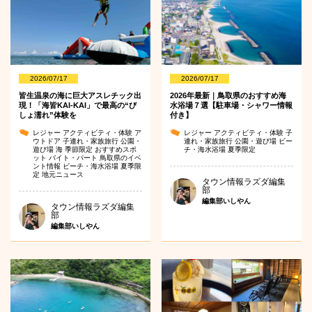
2026/07/17
2026/07/17
皆生温泉の海に巨大アスレチック出
2026年最新｜鳥取県のおすすめ海
現！「海皆KAI-KAI」で最高の“び
水浴場７選【駐車場・シャワー情報
しょ濡れ”体験を
付き】
レジャー
アクティビティ・体験
ア
レジャー
アクティビティ・体験
子
ウトドア
子連れ・家族旅行
公園・
連れ・家族旅行
公園・遊び場
ビー
遊び場
海
季節限定
おすすめスポ
チ・海水浴場
夏季限定
ット
バイト・パート
鳥取県のイベ
ント情報
ビーチ・海水浴場
夏季限
定
地元ニュース
タウン情報ラズダ編集
部
編集部いしやん
タウン情報ラズダ編集
部
編集部いしやん