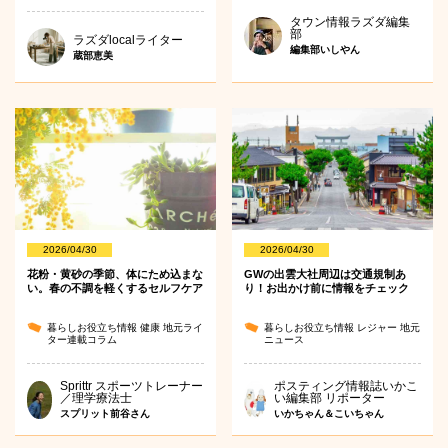
タウン情報ラズダ編集
部
ラズダlocalライター
編集部いしやん
蔵部恵美
2026/04/30
2026/04/30
花粉・黄砂の季節、体にため込まな
GWの出雲大社周辺は交通規制あ
い。春の不調を軽くするセルフケア
り！お出かけ前に情報をチェック
暮らしお役立ち情報
健康
地元ライ
暮らしお役立ち情報
レジャー
地元
ター連載コラム
ニュース
Sprittr スポーツトレーナー
ポスティング情報誌いかこ
／理学療法士
い編集部 リポーター
スプリット前谷さん
いかちゃん＆こいちゃん