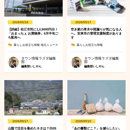
2026/05/19
2026/05/17
【詳細】松江市民に1人5000円分！
空き家の草木や雨漏りが気になる人
「おまっちぇ お買物券」6月中旬ご
へ。安来市の管理支援制度がありま
ろ配布へ
す
暮らしお役立ち情報
地元ニュース
暮らしお役立ち情報
タウン情報ラズダ編集
タウン情報ラズダ編集
部
部
編集部いしやん
編集部いしやん
2026/05/17
2026/05/10
山陰で注目を集めたネタは？2026
「あの書類どこ？」を減らしたい。