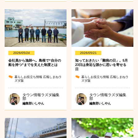
2026/05/24
2026/05/21
会社員から漁師へ。島根で“自分の
知っておきたい「難病の日」。5月
船を持つ”までを支えた制度とは
23日は身近な誰かに思いを寄せる
日
暮らしお役立ち情報
広報しまねラ
暮らしお役立ち情報
広報しまねラ
ズダ版
ズダ版
タウン情報ラズダ編集
タウン情報ラズダ編集
部
部
編集部いしやん
編集部いしやん