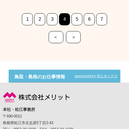
1
2
3
4
5
6
7
＜
＞
sponsored by 求人ボックス
鳥取・島根のお仕事情報
本社・松江事務所
〒690-0012
島根県松江市古志原5丁目2-43