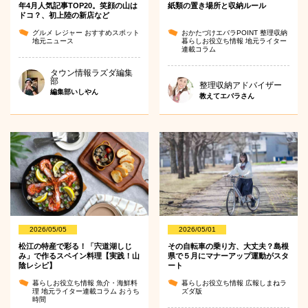
年4月人気記事TOP20。笑顔の山は
紙類の置き場所と収納ルール
ドコ？、初上陸の新店など
グルメ
レジャー
おすすめスポット
おかたづけエバラPOINT
整理収納
地元ニュース
暮らしお役立ち情報
地元ライター
連載コラム
タウン情報ラズダ編集
部
整理収納アドバイザー
編集部いしやん
教えてエバラさん
2026/05/05
2026/05/01
松江の特産で彩る！「宍道湖しじ
その自転車の乗り方、大丈夫？島根
み」で作るスペイン料理【実践！山
県で５月にマナーアップ運動がスタ
陰レシピ】
ート
暮らしお役立ち情報
魚介・海鮮料
暮らしお役立ち情報
広報しまねラ
理
地元ライター連載コラム
おうち
ズダ版
時間