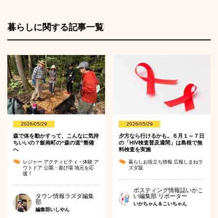
暮らしに関する記事一覧
2026/05/29
2026/05/29
森で体を動かすって、こんなに気持
夕方なら行けるかも。６月１～７日
ちいいの？飯南町の“森の道”整備
の「HIV検査普及週間」は島根で無
へ
料検査を実施
レジャー
アクティビティ・体験
ア
暮らしお役立ち情報
広報しまねラ
ウトドア
公園・遊び場
地元を応
ズダ版
援！
ポスティング情報誌いかこ
タウン情報ラズダ編集
い編集部 リポーター
部
いかちゃん＆こいちゃん
編集部いしやん