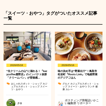
「スイーツ・おやつ」タグがついたオススメ記事
一覧
2026/05/18
2026/05/16
“生クリームの山”に溺れる！『kaz
味の決め手は“野菜出汁”！鳥取市
ycoffee鹿野店』のインパクト抜群
松並町『Roots Link』で地産野菜
「クリームパン」が背徳感…
のアジアごはん
おしゃれスポット・ショップ
カジ
グルメ
カジュアルスポット・ショ
ュアルスポット・ショップ
スイー
ップ
スイーツ・おやつ
ランチ
健
ツ・おやつ
康
カレー
ポスティング情報誌いかこ
い編集部 リポーター
クロ