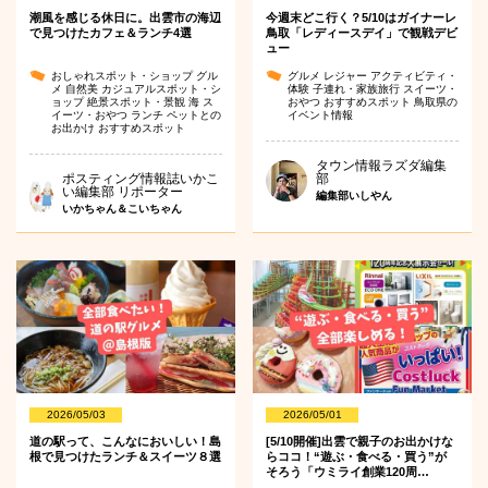
潮風を感じる休日に。出雲市の海辺
今週末どこ行く？5/10はガイナーレ
で見つけたカフェ＆ランチ4選
鳥取「レディースデイ」で観戦デビ
ュー
おしゃれスポット・ショップ
グル
グルメ
レジャー
アクティビティ・
メ
自然美
カジュアルスポット・シ
体験
子連れ・家族旅行
スイーツ・
ョップ
絶景スポット・景観
海
ス
おやつ
おすすめスポット
鳥取県の
イーツ・おやつ
ランチ
ペットとの
イベント情報
お出かけ
おすすめスポット
タウン情報ラズダ編集
ポスティング情報誌いかこ
部
い編集部 リポーター
編集部いしやん
いかちゃん＆こいちゃん
2026/05/03
2026/05/01
道の駅って、こんなにおいしい！島
[5/10開催]出雲で親子のお出かけな
根で見つけたランチ＆スイーツ８選
らココ！“遊ぶ・食べる・買う”が
そろう「ウミライ創業120周…