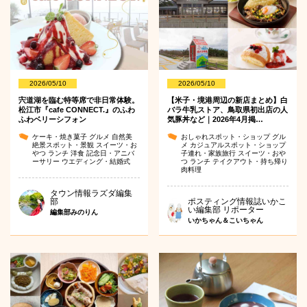
2026/05/10
2026/05/10
宍道湖を臨む特等席で非日常体験。
【米子・境港周辺の新店まとめ】白
松江市『cafe CONNECT.』のふわ
バラ牛乳ストア、鳥取県初出店の人
ふわベリーシフォン
気豚丼など｜2026年4月掲…
ケーキ・焼き菓子
グルメ
自然美
おしゃれスポット・ショップ
グル
絶景スポット・景観
スイーツ・お
メ
カジュアルスポット・ショップ
やつ
ランチ
洋食
記念日・アニバ
子連れ・家族旅行
スイーツ・おや
ーサリー
ウエディング・結婚式
つ
ランチ
テイクアウト・持ち帰り
肉料理
タウン情報ラズダ編集
部
ポスティング情報誌いかこ
い編集部 リポーター
編集部みのりん
いかちゃん＆こいちゃん