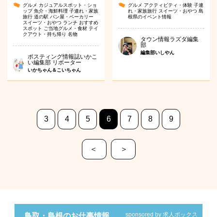
グルメ
カジュアルスポット・ショ
グルメ
アクティビティ・体験
子連
ップ
魚介・海鮮料理
子連れ・家族
れ・家族旅行
スイーツ・おやつ
島
旅行
道の駅
パン屋・ベーカリー
根県のイベント情報
スイーツ・おやつ
ランチ
おすすめ
スポット
ご当地グルメ・食材
テイ
クアウト・持ち帰り
名物
タウン情報ラズダ編集
部
編集部いしやん
ポスティング情報誌いかこ
い編集部 リポーター
いかちゃん＆こいちゃん
3
4
5
6
7
8
9
＜
＞
sponsored by 求人ボックス
鳥取・島根のお仕事情報