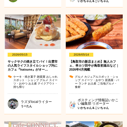
いかちゃん＆こいちゃん
2026/05/15
2026/05/14
サックサクの焼き立てパイ！出雲市
【鳥取市の新店まとめ】無人カフ
の人気ライフスタイルショップ内に
ェ、串カツ田中が鳥取初進出など｜
カフェ『hatsune』がオー…
2026年4月掲載
ケーキ・焼き菓子
雑貨屋
おしゃれ
グルメ
カジュアルスポット・ショ
スポット・ショップ
グルメ
スイー
ップ
スイーツ・おやつ
居酒屋・バ
ツ・おやつ
お土産
テイクアウト・
ー
ランチ
お土産
ご当地グルメ・
持ち帰り
食材
ポスティング情報誌いかこ
ラズダlocalライター
い編集部 リポーター
うーたん
いかちゃん＆こいちゃん