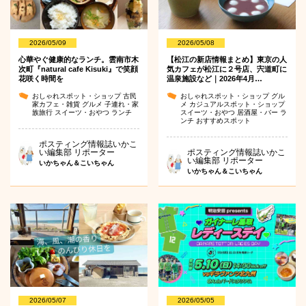
2026/05/09
2026/05/08
心華やぐ健康的なランチ。雲南市木
【松江の新店情報まとめ】東京の人
次町『natural cafe Kisuki』で笑顔
気カフェが松江に２号店、宍道町に
花咲く時間を
温泉施設など｜2026年4月…
おしゃれスポット・ショップ
古民
おしゃれスポット・ショップ
グル
家カフェ・雑貨
グルメ
子連れ・家
メ
カジュアルスポット・ショップ
族旅行
スイーツ・おやつ
ランチ
スイーツ・おやつ
居酒屋・バー
ラ
ンチ
おすすめスポット
ポスティング情報誌いかこ
い編集部 リポーター
ポスティング情報誌いかこ
い編集部 リポーター
いかちゃん＆こいちゃん
いかちゃん＆こいちゃん
2026/05/07
2026/05/05