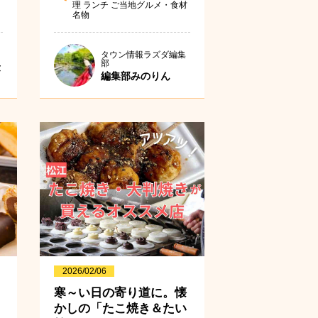
理
ランチ
ご当地グルメ・食材
名物
タウン情報ラズダ編集
部
隆
編集部みのりん
2026/02/06
寒～い日の寄り道に。懐
かしの「たこ焼き＆たい