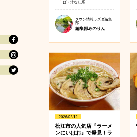
ば・汁なし系
タウン情報ラズダ編集
部
編集部みのりん
2026/02/12
松江市の人気店『ラーメ
ンにいはお』で発見！ラ