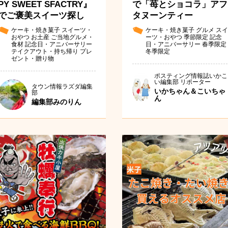
PY SWEET SFACTRY』
で「苺とショコラ」アフ
でご褒美スイーツ探し
タヌーンティー
ケーキ・焼き菓子
スイーツ・
ケーキ・焼き菓子
グルメ
スイ
おやつ
お土産
ご当地グルメ・
ーツ・おやつ
季節限定
記念
食材
記念日・アニバーサリー
日・アニバーサリー
春季限定
テイクアウト・持ち帰り
プレ
冬季限定
ゼント・贈り物
ポスティング情報誌いかこ
い編集部 リポーター
タウン情報ラズダ編集
いかちゃん＆こいちゃ
部
ん
編集部みのりん