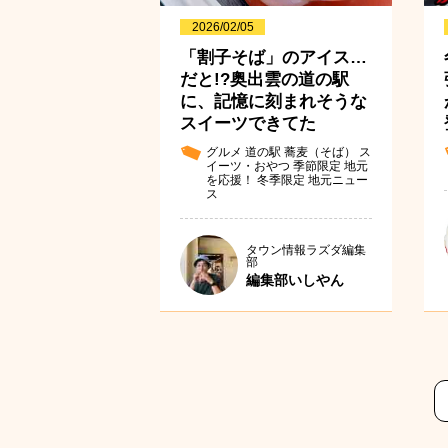
2026/02/05
「割子そば」のアイス…
だと!?奥出雲の道の駅
に、記憶に刻まれそうな
スイーツできてた
グルメ
道の駅
蕎麦（そば）
ス
イーツ・おやつ
季節限定
地元
を応援！
冬季限定
地元ニュー
ス
タウン情報ラズダ編集
部
編集部いしやん