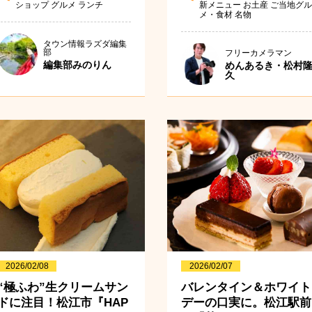
ショップ
グルメ
ランチ
新メニュー
お土産
ご当地グル
メ・食材
名物
タウン情報ラズダ編集
部
フリーカメラマン
編集部みのりん
めんあるき・松村
久
2026/02/08
2026/02/07
“極ふわ”生クリームサン
バレンタイン＆ホワイト
ドに注目！松江市『HAP
デーの口実に。松江駅前