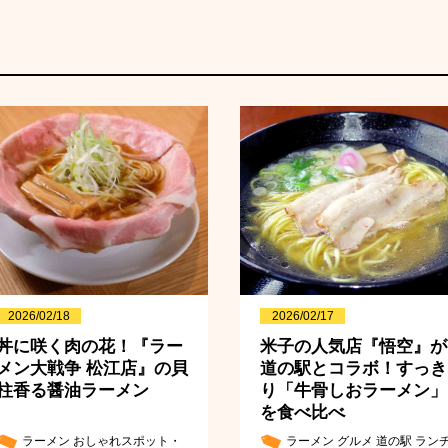
2026/02/18
2026/02/17
丼に咲く肉の花！『ラー
米子の人気店『悟空』が
メン大戦争 松江店』の貝
道の駅とコラボ！すっき
柱香る醤油ラーメン
り「牛骨しおラーメン」
を食べ比べ
ラーメン
おしゃれスポット・
ラーメン
グルメ
道の駅
ラン