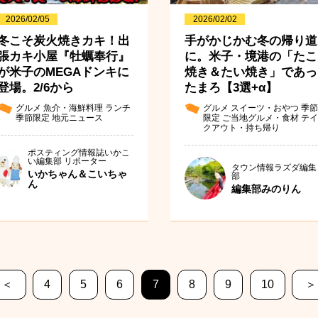
2026/02/05
2026/02/02
冬こそ炭火焼きカキ！出
手がかじかむ冬の帰り道
張カキ小屋『牡蠣奉行』
に。米子・境港の「たこ
が米子のMEGAドンキに
焼き＆たい焼き」であっ
登場。2/6から
たまろ【3選+α】
グルメ
魚介・海鮮料理
ランチ
グルメ
スイーツ・おやつ
季節
季節限定
地元ニュース
限定
ご当地グルメ・食材
テイ
クアウト・持ち帰り
ポスティング情報誌いかこ
い編集部 リポーター
タウン情報ラズダ編集
いかちゃん＆こいちゃ
部
ん
編集部みのりん
＜
4
5
6
7
8
9
10
＞