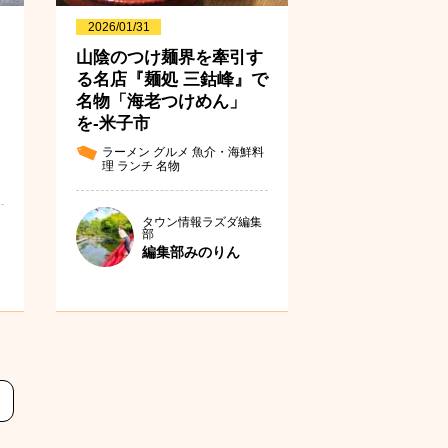
2026/01/31
山陰のつけ麺界を牽引す
る名店『麺処 三鈷峰』で
名物「海老つけめん」
を-米子市
ラーメン
グルメ
魚介・海鮮料
理
ランチ
名物
タウン情報ラズダ編集
部
編集部みのりん