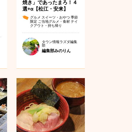
焼き」であったまろ！４
選+α【松江・安来】
グルメ
スイーツ・おやつ
季節
限定
ご当地グルメ・食材
テイ
クアウト・持ち帰り
タウン情報ラズダ編集
部
編集部みのりん