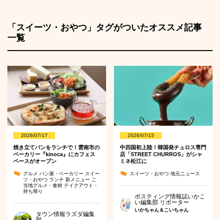
「スイーツ・おやつ」タグがついたオススメ記事
一覧
2026/07/17
2026/07/15
焼き立てパンをランチで！雲南市の
中四国初上陸！韓国発チュロス専門
ベーカリー『kinoca』にカフェス
店「STREET CHURROS」がシャ
ペースがオープン
ミネ松江に
グルメ
パン屋・ベーカリー
スイー
スイーツ・おやつ
地元ニュース
ツ・おやつ
ランチ
新メニュー
ご
当地グルメ・食材
テイクアウト・
持ち帰り
ポスティング情報誌いかこ
い編集部 リポーター
いかちゃん＆こいちゃん
タウン情報ラズダ編集