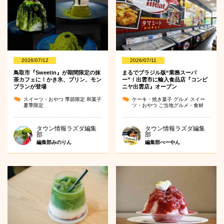
2026/07/12
2026/07/11
鳥取市『Sweetin』が期間限定の抹
まるでブラジル版“業務スーパ
茶カフェに！かき氷、プリン、モン
ー”！出雲市に輸入食品店『コンビ
ブランが登場
ニヤ出雲店』オープン
スイーツ・おやつ
季節限定
和菓子
ケーキ・焼き菓子
グルメ
スイー
夏季限定
ツ・おやつ
ご当地グルメ・食材
タウン情報ラズダ編集
タウン情報ラズダ編集
部
部
編集部みのりん
編集部べーやん