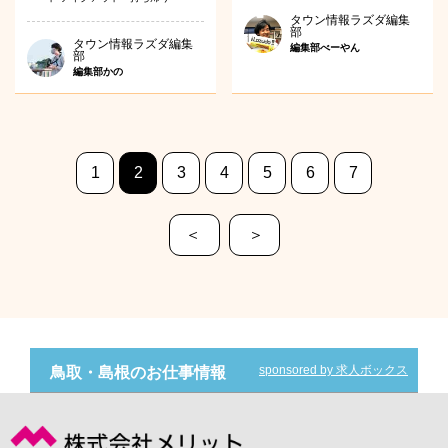
タウン情報ラズダ編集
部
タウン情報ラズダ編集
編集部べーやん
部
編集部かの
1
2
3
4
5
6
7
＜
＞
sponsored by 求人ボックス
鳥取・島根のお仕事情報