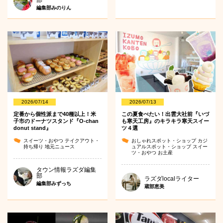
部
編集部みのりん
2026/07/14
2026/07/13
定番から個性派まで40種以上！米
この夏食べたい！出雲大社前『いづ
子市のドーナツスタンド『O-chan
も寒天工房』のキラキラ寒天スイー
donut stand』
ツ４選
スイーツ・おやつ
テイクアウト・
おしゃれスポット・ショップ
カジ
持ち帰り
地元ニュース
ュアルスポット・ショップ
スイー
ツ・おやつ
お土産
タウン情報ラズダ編集
部
ラズダlocalライター
編集部みずっち
蔵部恵美