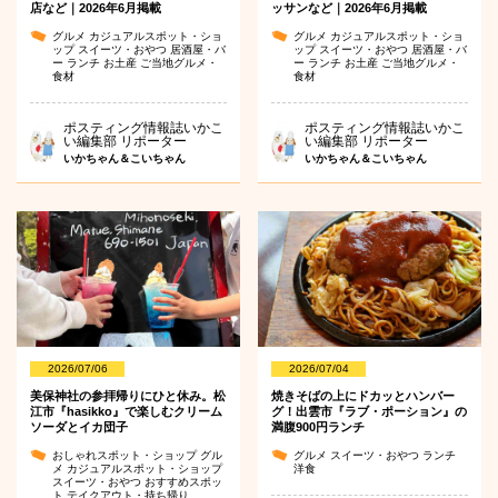
店など｜2026年6月掲載
ッサンなど｜2026年6月掲載
グルメ
カジュアルスポット・ショ
グルメ
カジュアルスポット・ショ
ップ
スイーツ・おやつ
居酒屋・バ
ップ
スイーツ・おやつ
居酒屋・バ
ー
ランチ
お土産
ご当地グルメ・
ー
ランチ
お土産
ご当地グルメ・
食材
食材
ポスティング情報誌いかこ
ポスティング情報誌いかこ
い編集部 リポーター
い編集部 リポーター
いかちゃん＆こいちゃん
いかちゃん＆こいちゃん
2026/07/06
2026/07/04
美保神社の参拝帰りにひと休み。松
焼きそばの上にドカッとハンバー
江市『hasikko』で楽しむクリーム
グ！出雲市『ラブ・ポーション』の
ソーダとイカ団子
満腹900円ランチ
おしゃれスポット・ショップ
グル
グルメ
スイーツ・おやつ
ランチ
メ
カジュアルスポット・ショップ
洋食
スイーツ・おやつ
おすすめスポッ
ト
テイクアウト・持ち帰り