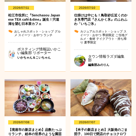
2026/07/11
2026/07/10
松江市役所に『Senchasou Japan
仕掛けは中にも！鳥取砂丘近くのか
ese TEA café＆dine』誕生！宍道
き氷専門店『さんかく氷』のふわふ
湖を望む日本茶カフェ
わ「いちご氷」
おしゃれスポット・ショップ
グル
カジュアルスポット・ショップ
ス
メ
スイーツ・おやつ
ランチ
イーツ・おやつ
季節限定
ご当地グ
ルメ・食材
テイクアウト・持ち帰
り
夏季限定
ポスティング情報誌いかこ
い編集部 リポーター
タウン情報ラズダ編集
いかちゃん＆こいちゃん
部
編集部みのりん
2026/07/08
2026/07/07
【境港市の新店まとめ】品数たっぷ
【米子の新店まとめ】大阪発のごま
りランチ、絵本の世界のような園芸
団子、100日で閉店のチョコクロワ